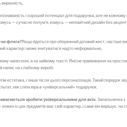
 виразність.
 впізнаваність і хороший потенціал для подарунка, але не кожному
комусь — сучасне полум’я, комусь — непомітний дизайн без акцент
 чи фляга?
Якщо йдеться про обережний діловий жест, частіше ви
ний характер і може зчитуватися надто неформально.
ому нанесенні, а на зайвому тексті. Якісне гравіювання на просто
й напис на слабкому виробі.
ім естетика, і лише після цього персоналізація. Такий порядок зв
тат, ніж сліпа віра в «універсальний» подарунок.
намагаються зробити універсальними для всіх.
Запальничка з
кожен із цих предметів має свій характер, і саме він вирішує, чи с
.