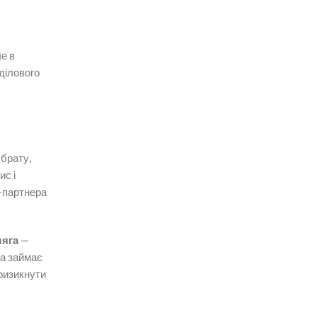
е в
ділового
 брату,
ис і
с-партнера
яга
—
ка займає
 ризикнути