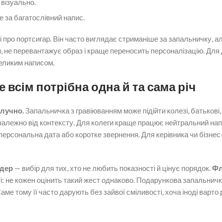
візуально.
е за багатослівний напис.
про портсигар. Він часто виглядає стриманіше за запальничку, ал
, не перевантажує образ і краще переносить персоналізацію. Для 
великим написом.
 всім потрібна одна й та сама річ
влучно.
Запальничка з гравіюванням може підійти колезі, батькові,
залежно від контексту. Для колеги краще працює нейтральний нап
ерсональна дата або коротке звернення. Для керівника чи бізне
дер
— вибір для тих, хто не любить показності й цінує порядок.
Фл
: не кожен оцінить такий жест однаково. Подарункова запальнич
ме тому її часто дарують без зайвої сміливості, хоча іноді варто