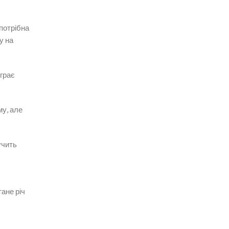
 потрібна
у на
грає
му, але
учить
тане річ