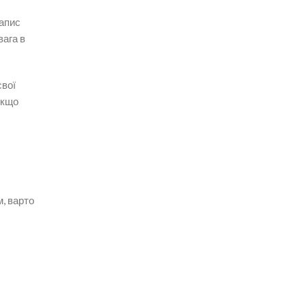
напис
вага в
свої
Якщо
, варто