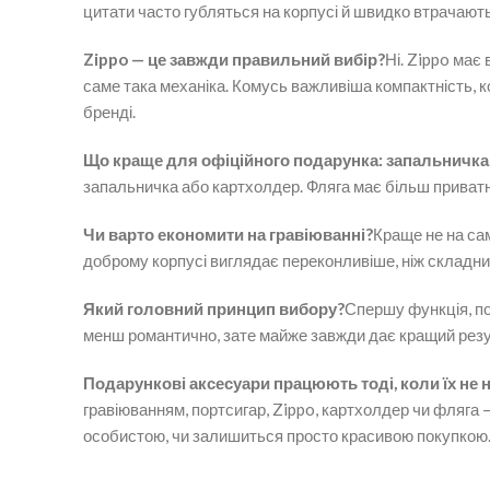
цитати часто губляться на корпусі й швидко втрачають
Zippo — це завжди правильний вибір?
Ні. Zippo має
саме така механіка. Комусь важливіша компактність, 
бренді.
Що краще для офіційного подарунка: запальничка
запальничка або картхолдер. Фляга має більш приват
Чи варто економити на гравіюванні?
Краще не на сам
доброму корпусі виглядає переконливіше, ніж складни
Який головний принцип вибору?
Спершу функція, пот
менш романтично, зате майже завжди дає кращий резуль
Подарункові аксесуари працюють тоді, коли їх не 
гравіюванням, портсигар, Zippo, картхолдер чи фляга — 
особистою, чи залишиться просто красивою покупкою