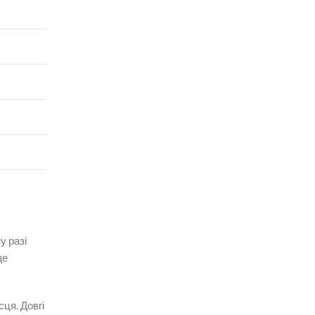
у разі
ще
ця. Довгі