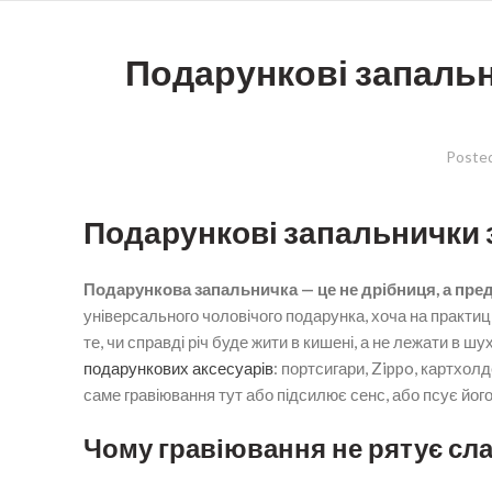
Подарункові запальн
Poste
Подарункові запальнички 
Подарункова запальничка — це не дрібниця, а пред
універсального чоловічого подарунка, хоча на практиці
те, чи справді річ буде жити в кишені, а не лежати в ш
подарункових аксесуарів
: портсигари, Zippo, картхолд
саме гравіювання тут або підсилює сенс, або псує його
Чому гравіювання не рятує сл