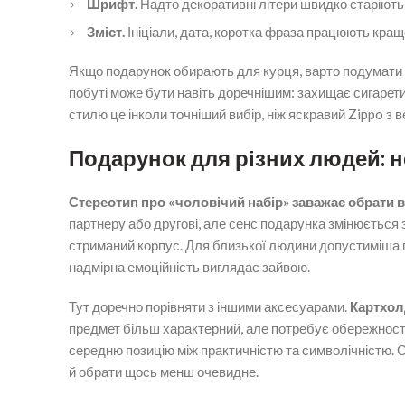
Шрифт.
Надто декоративні літери швидко старіють 
Зміст.
Ініціали, дата, коротка фраза працюють кращ
Якщо подарунок обирають для курця, варто подумати і 
побуті може бути навіть доречнішим: захищає сигарети
стилю це інколи точніший вибір, ніж яскравий Zippo з 
Подарунок для різних людей: не
Стереотип про «чоловічий набір» заважає обрати 
партнеру або другові, але сенс подарунка змінюється 
стриманий корпус. Для близької людини допустиміша п
надмірна емоційність виглядає зайвою.
Тут доречно порівняти з іншими аксесуарами.
Картхол
предмет більш характерний, але потребує обережності
середню позицію між практичністю та символічністю. Са
й обрати щось менш очевидне.