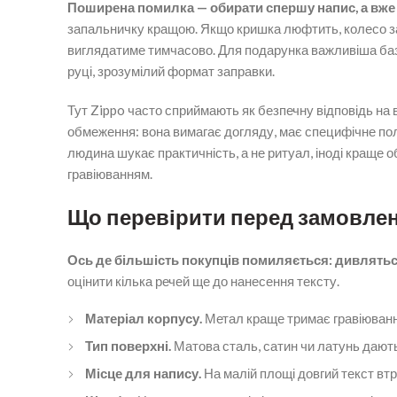
Поширена помилка — обирати спершу напис, а вже 
запальничку кращою. Якщо кришка люфтить, колесо з
виглядатиме тимчасово. Для подарунка важливіша базо
руці, зрозумілий формат заправки.
Тут Zippo часто сприймають як безпечну відповідь на вс
обмеження: вона вимагає догляду, має специфічне пол
людина шукає практичність, а не ритуал, іноді краще 
гравіюванням.
Що перевірити перед замовлен
Ось де більшість покупців помиляється: дивляться 
оцінити кілька речей ще до нанесення тексту.
Матеріал корпусу.
Метал краще тримає гравіювання
Тип поверхні.
Матова сталь, сатин чи латунь дають
Місце для напису.
На малій площі довгий текст вт