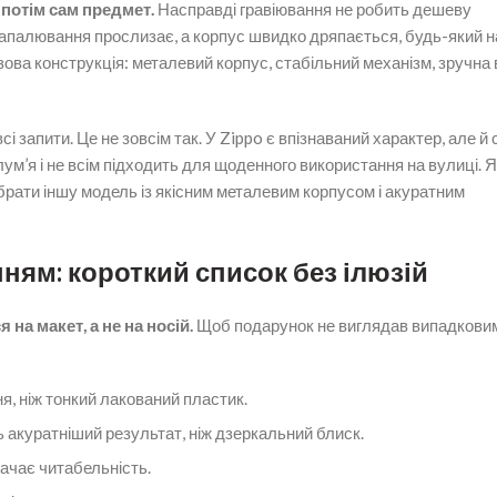
потім сам предмет.
Насправді гравіювання не робить дешеву
апалювання прослизає, а корпус швидко дряпається, будь-який 
ва конструкція: металевий корпус, стабільний механізм, зручна 
і запити. Це не зовсім так. У Zippo є впізнаваний характер, але й 
ум’я і не всім підходить для щоденного використання на вулиці. 
обрати іншу модель із якісним металевим корпусом і акуратним
ням: короткий список без ілюзій
на макет, а не на носій.
Щоб подарунок не виглядав випадковим
, ніж тонкий лакований пластик.
 акуратніший результат, ніж дзеркальний блиск.
рачає читабельність.