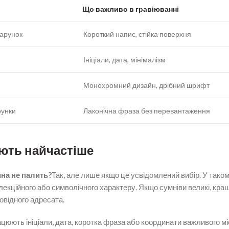
Що важливо в гравіюванні
дарунок
Короткий напис, стійка поверхня
Ініціали, дата, мінімалізм
Монохромний дизайн, дрібний шрифт
рунки
Лаконічна фраза без перевантаження
ують найчастіше
на не палить?
Так, але лише якщо це усвідомлений вибір. У таком
лекційного або символічного характеру. Якщо сумніви великі, кра
овідного адресата.
юють ініціали, дата, коротка фраза або координати важливого міс