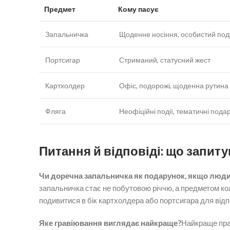
Предмет
Кому пасує
Запальничка
Щоденне носіння, особистий по
Портсигар
Стриманий, статусний жест
Картхолдер
Офіс, подорожі, щоденна рутина
Фляга
Неофіційні події, тематичні пода
Питання й відповіді: що запит
Чи доречна запальничка як подарунок, якщо люди
запальничка стає не побутовою річчю, а предметом ко
подивитися в бік картхолдера або портсигара для відп
Яке гравіювання виглядає найкраще?
Найкраще прац