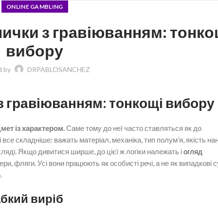
ONLINE GAMBLING
ички з гравіюванням: тонко
вибору
d by
DRPABLOSANCHEZ
з гравіюванням: тонкощі вибору
мет із характером.
Саме тому до неї часто ставляться як до
 все складніше: важать матеріал, механіка, тип полум’я, якість на
ухляді. Якщо дивитися ширше, до цієї ж логіки належать і
огляд
ери, фляги. Усі вони працюють як особисті речі, а не як випадкові су
.
абкий виріб