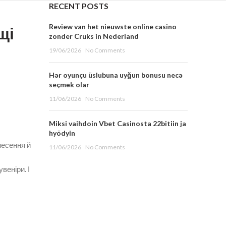
RECENT POSTS
Review van het nieuwste online casino
щі
zonder Cruks in Nederland
19/06/2026
No Comments
Hər oyunçu üslubuna uyğun bonusu necə
seçmək olar
11/06/2026
No Comments
Miksi vaihdoin Vbet Casinosta 22bitiin ja
hyödyin
несення й
11/06/2026
No Comments
веніри. І