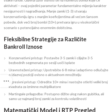
svake runde. Glavna izbor odnosi se na numerus bombi koje će
aktivirati – ovaj pojedini parametar fundamentalno mijenja karakter
nesigurnosti i nagrađivanja. Manje zamki (1-3) stvaraju
konzervativniju igru s manjim koeficijentima ali većom šansom
pobede, dok veći broj bombi (10+) pretvara igru u visokorizični
scenario s potencijalno enormnim dobitcima.
Fleksibilne Strategije za Različite
Bankroll Iznose
Konzervativni pristup: Postavite 3-5 zamki i ciljajte 3-5
bezbednih segmenata po sesiji uoči isplate
Uravnoteženi pristup: Upotrebite 6-8 mina i adaptivno odlučujte
o izlaznoj poziciji ovisno o aktuelnom množitelju
Agresivni pristup: Odredite 10+ mina i nastojte otkriti veliki broj
kvadrata za iznimne multiplikatore
Martingale prilagodba: Postupno dižite ulog nakon gubitka, ali
samo uz najmanji broj zamki za kontrolu volatilnosti
Matematički Model i RTP Pregled