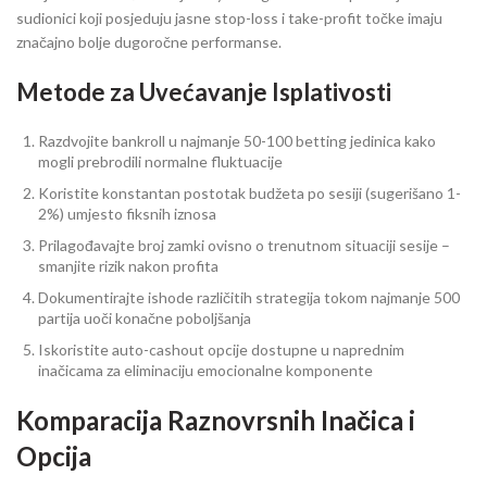
sudionici koji posjeduju jasne stop-loss i take-profit točke imaju
značajno bolje dugoročne performanse.
Metode za Uvećavanje Isplativosti
Razdvojite bankroll u najmanje 50-100 betting jedinica kako
mogli prebrodili normalne fluktuacije
Koristite konstantan postotak budžeta po sesiji (sugerišano 1-
2%) umjesto fiksnih iznosa
Prilagođavajte broj zamki ovisno o trenutnom situaciji sesije –
smanjite rizik nakon profita
Dokumentirajte ishode različitih strategija tokom najmanje 500
partija uoči konačne poboljšanja
Iskoristite auto-cashout opcije dostupne u naprednim
inačicama za eliminaciju emocionalne komponente
Komparacija Raznovrsnih Inačica i
Opcija