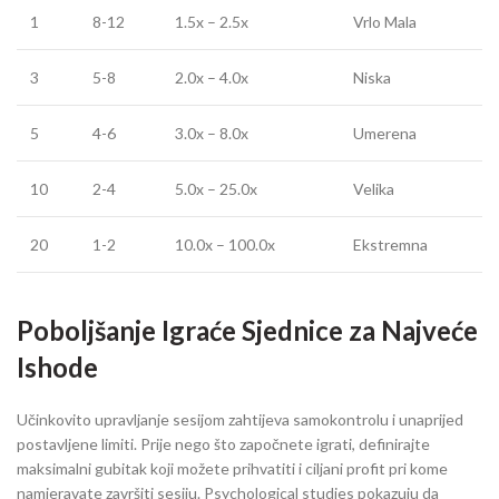
1
8-12
1.5x – 2.5x
Vrlo Mala
3
5-8
2.0x – 4.0x
Niska
5
4-6
3.0x – 8.0x
Umerena
10
2-4
5.0x – 25.0x
Velika
20
1-2
10.0x – 100.0x
Ekstremna
Poboljšanje Igraće Sjednice za Najveće
Ishode
Učinkovito upravljanje sesijom zahtijeva samokontrolu i unaprijed
postavljene limiti. Prije nego što započnete igrati, definirajte
maksimalni gubitak koji možete prihvatiti i ciljani profit pri kome
namjeravate završiti sesiju. Psychological studies pokazuju da