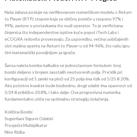
Naša zabava posluje na verifikovanom numeričkom modelu s Return
to Player (RTP) stopom koja se obično pomiče u rasponu 97% i
99%, zavisno o postavkama što nudi operator. To je verificirana
činjenica što independentne ispitne kuće poput iTech Labs i
eCOGRA redovito proveravaju. Za usporedbu, većina uobičajenih
slot mašina operira na Return to Player-u od 94-96%, što našu igru
čini matematički povoljnijom za igrače.
Šansa naleta bombe kalkulira se jednostavnom formulom: broj
bombi deljeno s brojem zaostalih neotvorenih polja. Prvi klik pri
konfiguraciji od 5 zamki na ploči od 25 polja ima rizik od 5/25 ili 20%.
Ako početno kvadrat bude bezbedno, drugi odabir ima opasnost od
5/24 ili približno 20.8%, i tako dalje. Ova progresivna numerika
fundamentalno utiče na optimalnu strategiju izvlačenja.
Količina Bombi
Sugerišani Sigurni Odabiri
Prosječni Multiplikator
Nivo Rizika