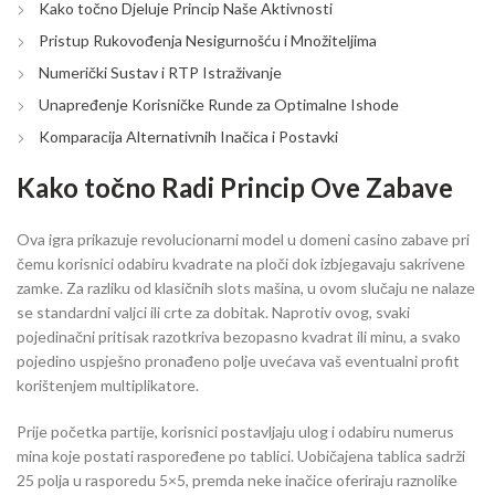
Kako točno Djeluje Princip Naše Aktivnosti
Pristup Rukovođenja Nesigurnošću i Množiteljima
Numerički Sustav i RTP Istraživanje
Unapređenje Korisničke Runde za Optimalne Ishode
Komparacija Alternativnih Inačica i Postavki
Kako točno Radi Princip Ove Zabave
Ova igra prikazuje revolucionarni model u domeni casino zabave pri
čemu korisnici odabiru kvadrate na ploči dok izbjegavaju sakrivene
zamke. Za razliku od klasičnih slots mašina, u ovom slučaju ne nalaze
se standardni valjci ili crte za dobitak. Naprotiv ovog, svaki
pojedinačni pritisak razotkriva bezopasno kvadrat ili minu, a svako
pojedino uspješno pronađeno polje uvećava vaš eventualni profit
korištenjem multiplikatore.
Prije početka partije, korisnici postavljaju ulog i odabiru numerus
mina koje postati raspoređene po tablici. Uobičajena tablica sadrži
25 polja u rasporedu 5×5, premda neke inačice oferiraju raznolike