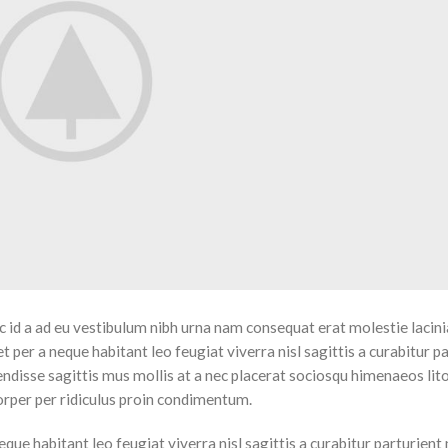
 id a ad eu vestibulum nibh urna nam consequat erat molestie lacini
per a neque habitant leo feugiat viverra nisl sagittis a curabitur p
pendisse sagittis mus mollis at a nec placerat sociosqu himenaeos li
orper per ridiculus proin condimentum.
e habitant leo feugiat viverra nisl sagittis a curabitur parturient 