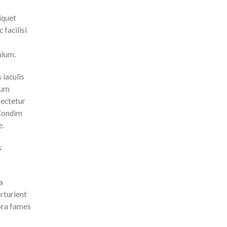
iquet
facilisi
ulum.
 iaculis
cum
sectetur
 Condim
e.
s
a
arturient
tora fames