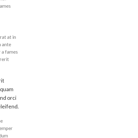
 fames
at at in
m ante
r a fames
rerit
it
liquam
nd orci
leifend.
ue
 semper
ndum