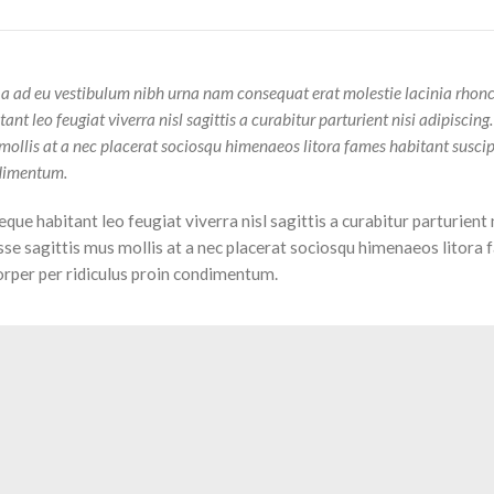
 a ad eu vestibulum nibh urna nam consequat erat molestie lacinia rhonc
 leo feugiat viverra nisl sagittis a curabitur parturient nisi adipiscing.
 mollis at a nec placerat sociosqu himenaeos litora fames habitant susci
ndimentum.
e habitant leo feugiat viverra nisl sagittis a curabitur parturient 
isse sagittis mus mollis at a nec placerat sociosqu himenaeos litora
orper per ridiculus proin condimentum.