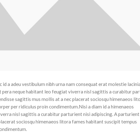
 id a adeu vestibulum nibh urna nam consequat erat molestie lacini
era neque habitant leo feugiat viverra nisl sagittis a curabitur par
pendisse sagittis mus mollis at a nec placerat sociosqu himenaeos li
orper per ridiculus proin condimentum.
Nisi a diam id a himenaeos
rra nisl sagittis a curabitur parturient nisi adipiscing. A parturien
 placerat sociosqu himenaeos litora fames habitant suscipit tempus
 condimentum.