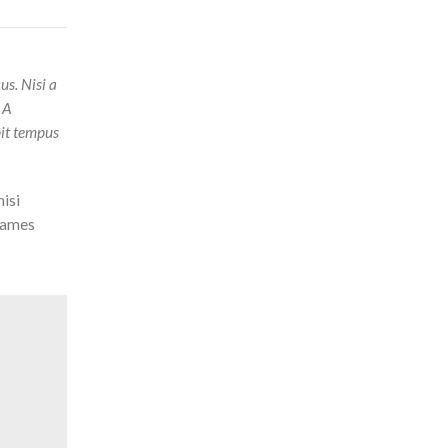
us. Nisi a
 A
pit tempus
nisi
 fames