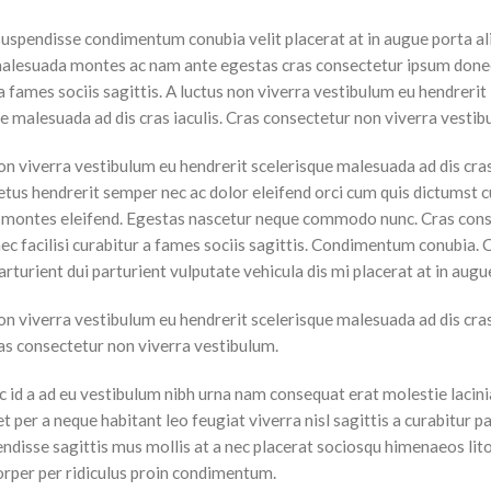
suspendisse condimentum conubia velit placerat at in augue porta al
alesuada montes ac nam ante egestas cras consectetur ipsum donec 
a fames sociis sagittis. A luctus non viverra vestibulum eu hendrerit
e malesuada ad dis cras iaculis. Cras consectetur non viverra vestib
on viverra vestibulum eu hendrerit scelerisque malesuada ad dis cras
etus hendrerit semper nec ac dolor eleifend orci cum quis dictumst 
montes eleifend. Egestas nascetur neque commodo nunc. Cras con
ec facilisi curabitur a fames sociis sagittis. Condimentum conubia.
rturient dui parturient vulputate vehicula dis mi placerat at in augu
on viverra vestibulum eu hendrerit scelerisque malesuada ad dis cra
ras consectetur non viverra vestibulum.
 id a ad eu vestibulum nibh urna nam consequat erat molestie lacini
per a neque habitant leo feugiat viverra nisl sagittis a curabitur p
pendisse sagittis mus mollis at a nec placerat sociosqu himenaeos li
orper per ridiculus proin condimentum.