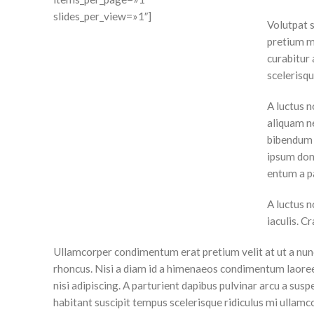
slides_per_view=»1″]
Volutpat 
pretium m
curabitur 
scelerisqu
A luctus n
aliquam n
bibendum 
ipsum don
entum a pa
A luctus n
iaculis. C
Ullamcorper condimentum erat pretium velit at ut a nunc
rhoncus. Nisi a diam id a himenaeos condimentum laoreet 
nisi adipiscing. A parturient dapibus pulvinar arcu a sus
habitant suscipit tempus scelerisque ridiculus mi ullamc