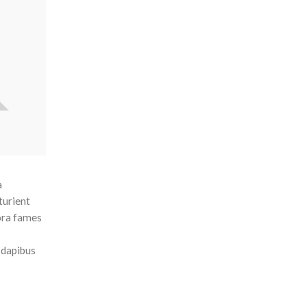
a
turient
tora fames
t dapibus