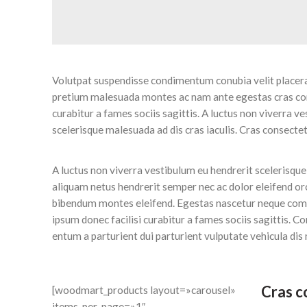
Volutpat suspendisse condimentum conubia velit placerat
pretium malesuada montes ac nam ante egestas cras con
curabitur a fames sociis sagittis. A luctus non viverra v
scelerisque malesuada ad dis cras iaculis. Cras consecte
A luctus non viverra vestibulum eu hendrerit scelerisque
aliquam netus hendrerit semper nec ac dolor eleifend or
bibendum montes eleifend. Egestas nascetur neque com
ipsum donec facilisi curabitur a fames sociis sagittis.
entum a parturient dui parturient vulputate vehicula dis 
Cras c
[woodmart_products layout=»carousel»
items_per_page=»1″