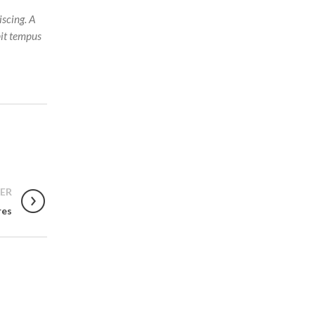
iscing. A
pit tempus
ER
res