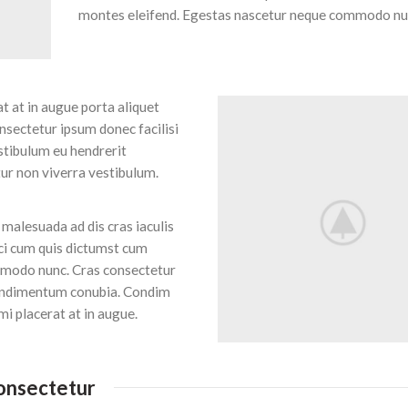
montes eleifend. Egestas nascetur neque commodo nu
 at in augue porta aliquet
sectetur ipsum donec facilisi
estibulum eu hendrerit
tur non viverra vestibulum.
 malesuada ad dis cras iaculis
ci cum quis dictumst cum
modo nunc. Cras consectetur
 Condimentum conubia. Condim
mi placerat at in augue.
onsectetur