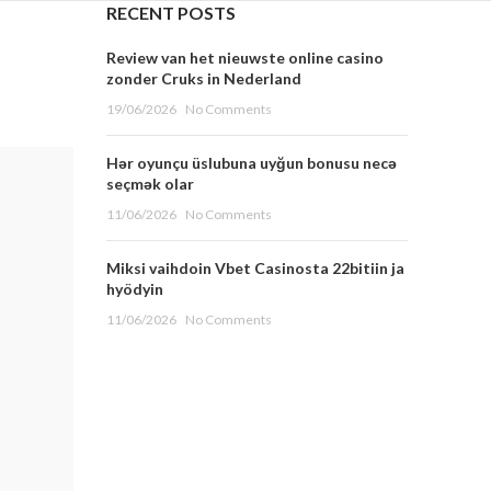
RECENT POSTS
Review van het nieuwste online casino
zonder Cruks in Nederland
19/06/2026
No Comments
Hər oyunçu üslubuna uyğun bonusu necə
seçmək olar
11/06/2026
No Comments
Miksi vaihdoin Vbet Casinosta 22bitiin ja
hyödyin
11/06/2026
No Comments