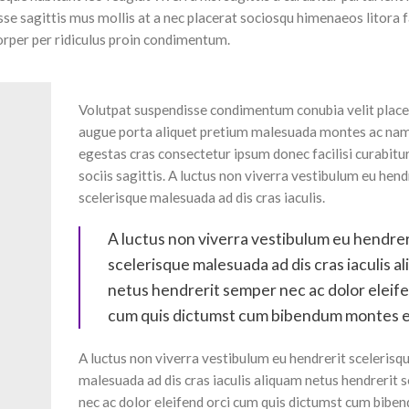
isse sagittis mus mollis at a nec placerat sociosqu himenaeos litora
orper per ridiculus proin condimentum.
Volutpat suspendisse condimentum conubia velit placer
augue porta aliquet pretium malesuada montes ac na
egestas cras consectetur ipsum donec facilisi curabitu
sociis sagittis. A luctus non viverra vestibulum eu hend
scelerisque malesuada ad dis cras iaculis.
A luctus non viverra vestibulum eu hendrer
scelerisque malesuada ad dis cras iaculis a
netus hendrerit semper nec ac dolor eleife
cum quis dictumst cum bibendum montes e
A luctus non viverra vestibulum eu hendrerit scelerisq
malesuada ad dis cras iaculis aliquam netus hendrerit
nec ac dolor eleifend orci cum quis dictumst cum bibe