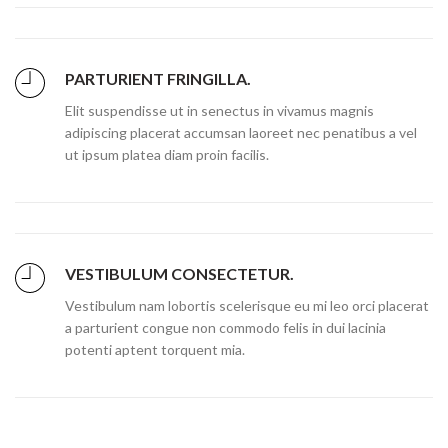
PARTURIENT FRINGILLA.
Elit suspendisse ut in senectus in vivamus magnis
adipiscing placerat accumsan laoreet nec penatibus a vel
ut ipsum platea diam proin facilis.
VESTIBULUM CONSECTETUR.
Vestibulum nam lobortis scelerisque eu mi leo orci placerat
a parturient congue non commodo felis in dui lacinia
potenti aptent torquent mia.