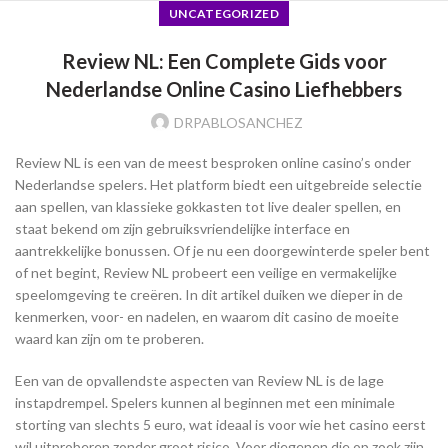
UNCATEGORIZED
Review NL: Een Complete Gids voor
Nederlandse Online Casino Liefhebbers
DRPABLOSANCHEZ
Review NL is een van de meest besproken online casino’s onder
Nederlandse spelers. Het platform biedt een uitgebreide selectie
aan spellen, van klassieke gokkasten tot live dealer spellen, en
staat bekend om zijn gebruiksvriendelijke interface en
aantrekkelijke bonussen. Of je nu een doorgewinterde speler bent
of net begint, Review NL probeert een veilige en vermakelijke
speelomgeving te creëren. In dit artikel duiken we dieper in de
kenmerken, voor- en nadelen, en waarom dit casino de moeite
waard kan zijn om te proberen.
Een van de opvallendste aspecten van Review NL is de lage
instapdrempel. Spelers kunnen al beginnen met een minimale
storting van slechts 5 euro, wat ideaal is voor wie het casino eerst
wil uitproberen zonder groot risico. Voor diegenen die op zoek zijn