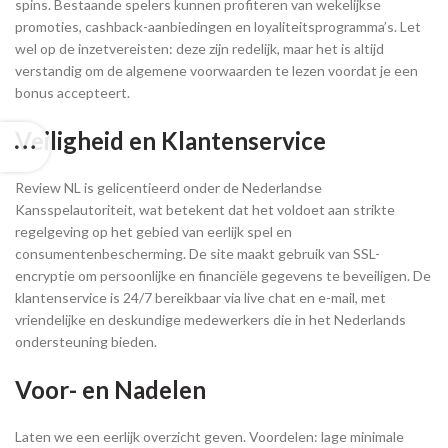
spins. Bestaande spelers kunnen profiteren van wekelijkse
promoties, cashback-aanbiedingen en loyaliteitsprogramma’s. Let
wel op de inzetvereisten: deze zijn redelijk, maar het is altijd
verstandig om de algemene voorwaarden te lezen voordat je een
bonus accepteert.
Veiligheid en Klantenservice
Review NL is gelicentieerd onder de Nederlandse
Kansspelautoriteit, wat betekent dat het voldoet aan strikte
regelgeving op het gebied van eerlijk spel en
consumentenbescherming. De site maakt gebruik van SSL-
encryptie om persoonlijke en financiële gegevens te beveiligen. De
klantenservice is 24/7 bereikbaar via live chat en e-mail, met
vriendelijke en deskundige medewerkers die in het Nederlands
ondersteuning bieden.
Voor- en Nadelen
Laten we een eerlijk overzicht geven. Voordelen: lage minimale